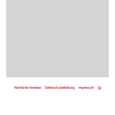
Z
u
Rechtliche Hinweise
Datenschutzerklärung
Impressum
m
S
e
i