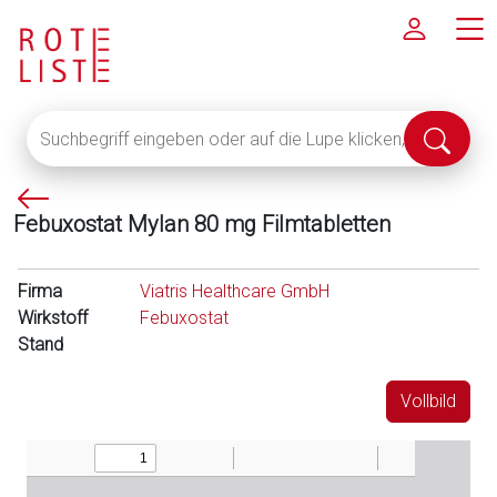
Suchbegriff
Suche
eingeben
abschi
oder
P
auf
Febuxostat Mylan 80 mg Filmtabletten
f
die
e
Lupe
i
klicken,
Firma
Viatris Healthcare GmbH
l
um
Wirkstoff
Febuxostat
l
alle
Stand
i
Fachinformationen
n
anzuzeigen
Vollbild
k
s