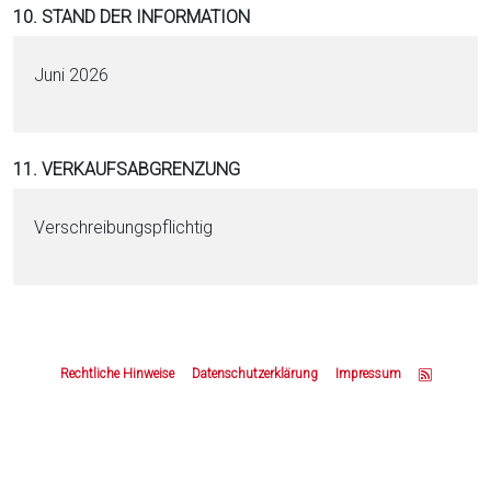
10. STAND DER INFORMATION
Juni 2026
11. VERKAUFSABGRENZUNG
Verschreibungspflichtig
Z
u
Rechtliche Hinweise
Datenschutzerklärung
Impressum
m
S
e
i