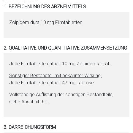
i
1. BEZEICHNUNG DES ARZNEIMITTELS
o
n
Zolpidem dura 10 mg Film­ta­blet­ten
a
l
s
2. QUALITATIVE UND QUANTITATIVE ZUSAMMENSETZUNG
P
D
F
Jede Film­ta­blet­te enthält 10 mg Zol­pi­dem­tar­trat.
Sonstiger Be­stand­teil mit bekannter Wirkung:
Jede Film­ta­blet­te enthält 47 mg Lac­to­se.
Vollständige Auflistung der sonstigen Be­stand­tei­le,
siehe Abschnitt 6.1.
3. DARREICHUNGSFORM