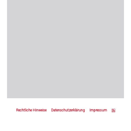
Z
u
Rechtliche Hinweise
Datenschutzerklärung
Impressum
m
S
e