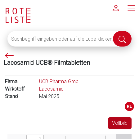
Suchbegriff
Suche
eingeben
abschi
oder
P
auf
Lacosamid UCB® Filmtabletten
f
die
e
Lupe
i
klicken,
Firma
UCB Pharma GmbH
l
um
Wirkstoff
Lacosamid
l
alle
Stand
Mai 2025
i
Fachinformationen
n
anzuzeigen
k
s
Vollbild