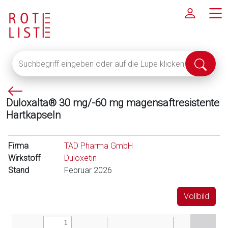
Suchbegriff
Suche
eingeben
abschi
oder
P
auf
Duloxalta® 30 mg/-60 mg magensaftresistente
f
die
Hartkapseln
e
Lupe
i
klicken,
l
um
Firma
TAD Pharma GmbH
l
alle
Wirkstoff
Duloxetin
i
Fachinformationen
Stand
Februar 2026
n
anzuzeigen
k
Vollbild
s