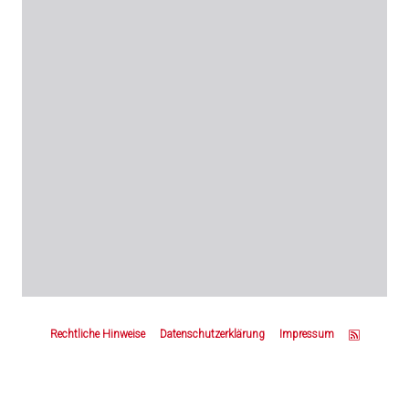
Z
u
Rechtliche Hinweise
Datenschutzerklärung
Impressum
m
S
e