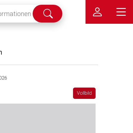
Suche
abschicken
n
026
Vollbild