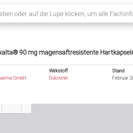
xalta® 90 mg magensaftresistente Hartkapsel
Wirkstoff
Stand
harma GmbH
Duloxetin
Februar 2