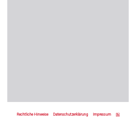
Z
u
Rechtliche Hinweise
Datenschutzerklärung
Impressum
m
S
e