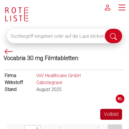
Suchbegriff
Suche
eingeben
abschi
oder
P
auf
Vocabria 30 mg Filmtabletten
f
die
e
Lupe
i
klicken,
Firma
ViiV Healthcare GmbH
l
um
Wirkstoff
Cabotegravir
l
alle
Stand
August 2025
i
Fachinformationen
n
anzuzeigen
k
s
Vollbild