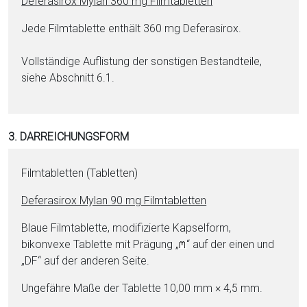
De­fe­ra­si­rox Mylan 360 mg Film­ta­blet­ten
Jede Film­ta­blet­te enthält 360 mg De­fe­ra­si­rox.
Vollständige Auflistung der sonstigen Be­stand­tei­le,
siehe Abschnitt 6.1.
3. DARREICHUNGSFORM
Film­ta­blet­ten (Ta­blet­ten)
De­fe­ra­si­rox Mylan 90 mg Film­ta­blet­ten
Blaue Film­ta­blet­te, mo­di­fi­zierte Kapselform,
bikonvexe Ta­blet­te mit Prägung „
“ auf der einen und
„DF“ auf der anderen Seite.
Ungefähre Maße der Ta­blet­te 10,00 mm × 4,5 mm.