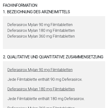
i
FACHINFORMATION
o
1. BEZEICHNUNG DES ARZNEIMITTELS
n
a
De­fe­ra­si­rox Mylan 90 mg Film­ta­blet­ten
l
De­fe­ra­si­rox Mylan 180 mg Film­ta­blet­ten
s
De­fe­ra­si­rox Mylan 360 mg Film­ta­blet­ten
P
D
F
2. QUALITATIVE UND QUANTITATIVE ZUSAMMENSETZUNG
De­fe­ra­si­rox Mylan 90 mg Film­ta­blet­ten
Jede Film­ta­blet­te enthält 90 mg De­fe­ra­si­rox.
De­fe­ra­si­rox Mylan 180 mg Film­ta­blet­ten
Jede Film­ta­blet­te enthält 180 mg De­fe­ra­si­rox.