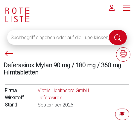
Suchbegriff
Suche
eingeben
abschi
oder
P
F
auf
f
a
die
Deferasirox Mylan 90 mg / 180 mg / 360 mg
e
c
Lupe
Filmtabletten
i
h
klicken,
l
i
um
l
n
Firma
alle
Viatris Healthcare GmbH
i
f
Wirkstoff
Fachinformationen
Deferasirox
n
o
Stand
anzuzeigen
September 2025
k
r
s
m
a
t