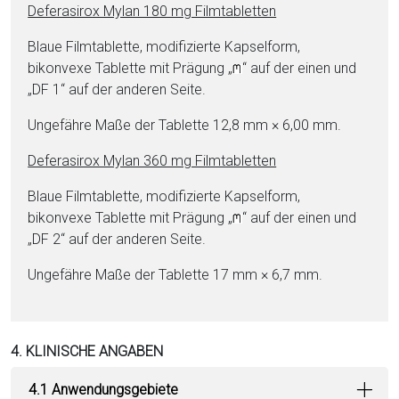
De­fe­ra­si­rox Mylan 180 mg Film­ta­blet­ten
Blaue Film­ta­blet­te, mo­di­fi­zierte Kapselform,
bikonvexe Ta­blet­te mit Prägung „
“ auf der einen und
„DF 1“ auf der anderen Seite.
Ungefähre Maße der Ta­blet­te 12,8 mm × 6,00 mm.
De­fe­ra­si­rox Mylan 360 mg Film­ta­blet­ten
Blaue Film­ta­blet­te, mo­di­fi­zierte Kapselform,
bikonvexe Ta­blet­te mit Prägung „
“ auf der einen und
„DF 2“ auf der anderen Seite.
Ungefähre Maße der Ta­blet­te 17 mm × 6,7 mm.
4. KLINISCHE ANGABEN
4.1 Anwendungsgebiete