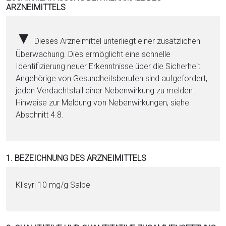
ARZNEIMITTELS
i
o
n
▼
Dieses Arzneimittel unterliegt einer zusätzlichen
a
Überwachung. Dies ermöglicht eine schnelle
l
Identifizierung neuer Erkenntnisse über die Sicherheit.
s
Angehörige von Gesundheitsberufen sind aufgefordert,
P
jeden Verdachtsfall einer Nebenwirkung zu melden.
D
Hinweise zur Meldung von Nebenwirkungen, siehe
F
Abschnitt 4.8.
1. BEZEICHNUNG DES ARZNEIMITTELS
Klisyri 10 mg/g Salbe