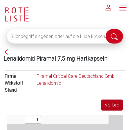
Suchbegriff
Suche
eingeben
abschi
oder
P
auf
Lenalidomid Piramal 7,5 mg Hartkapseln
f
die
e
Lupe
i
klicken,
Firma
Piramal Critical Care Deutschland GmbH
l
um
Wirkstoff
Lenalidomid
l
alle
Stand
i
Fachinformationen
n
anzuzeigen
Vollbild
k
s