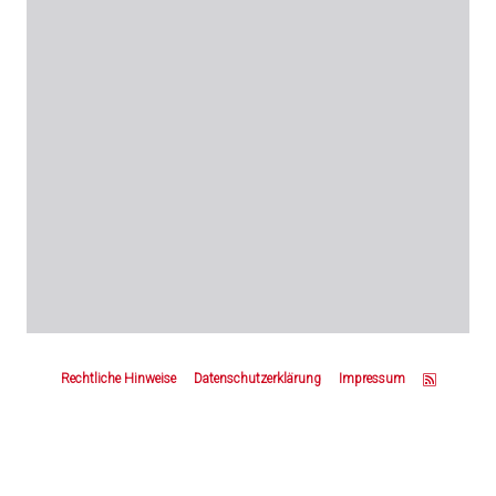
Z
u
Rechtliche Hinweise
Datenschutzerklärung
Impressum
m
S
e
i