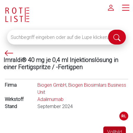
Suchbegriff
Suche
eingeben
abschi
oder
P
auf
Imraldi® 40 mg je 0,4 ml Injektionslösung in
f
die
einer Fertigspritze / -Fertigpen
e
Lupe
i
klicken,
l
um
Firma
Biogen GmbH, Biogen Biosimilars Business
l
alle
Unit
i
Fachinformationen
Wirkstoff
Adalimumab
n
anzuzeigen
Stand
September 2024
k
s
Vollbild