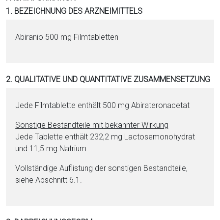
i
1. BEZEICHNUNG DES ARZNEIMITTELS
o
n
Abiranio 500 mg Film­ta­blet­ten
a
l
s
2. QUALITATIVE UND QUANTITATIVE ZUSAMMENSETZUNG
P
D
F
Jede Film­ta­blet­te enthält 500 mg Ab­ira­te­ron­ace­tat
Sonstige Be­stand­tei­le mit bekannter Wirkung
Jede Ta­blet­te enthält 232,2 mg Lac­to­semonohydrat
und 11,5 mg Na­tri­um
Vollständige Auflistung der sonstigen Be­stand­tei­le,
siehe Abschnitt 6.1.