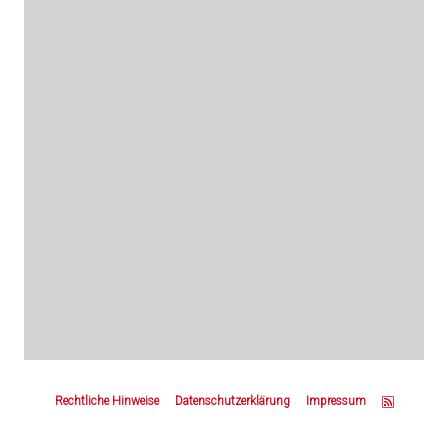
Z
u
Rechtliche Hinweise
Datenschutzerklärung
Impressum
m
S