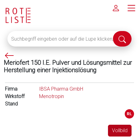
Suchbegriff
Suche
eingeben
abschi
oder
P
auf
Meriofert 150 I.E. Pulver und Lösungsmittel zur
f
die
Herstellung einer Injektionslösung
e
Lupe
i
klicken,
l
um
Firma
IBSA Pharma GmbH
l
alle
Wirkstoff
Menotropin
i
Fachinformationen
Stand
n
anzuzeigen
k
s
Vollbild