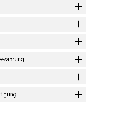
bewahrung
itigung