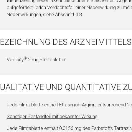
Identifizierung neuer Erkenntnisse über die Sicherheit. Ange
aufgefordert, jeden Verdachtsfall einer Nebenwirkung zu me
Nebenwirkungen, siehe Abschnitt 4.8.
BEZEICHNUNG DES ARZNEIMITTELS
®
Velsipity
2 mg Film­ta­blet­ten
QUALITATIVE UND QUANTITATIVE
Jede Film­ta­blet­te enthält Etrasimod-Ar­gi­nin, ent­sprechend 
Sonstiger Be­stand­teil mit bekannter Wirkung
Jede Film­ta­blet­te enthält 0,0156 mg des Farb­stoffs Tartrazin