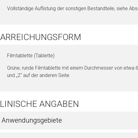
Vollständige Auflistung der sonstigen Be­stand­tei­le, siehe Abs
 DARREICHUNGSFORM
Film­ta­blet­te (Ta­blet­te)
Grüne, runde Film­ta­blet­te mit ei­nem Durchmesser von et­w
und „2“ auf der anderen Seite.
KLINISCHE ANGABEN
1 Anwendungsgebiete