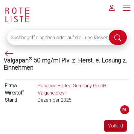
Suchbegriff
Suche
eingeben
abschi
oder
P
auf
®
Valgapan
50 mg/ml Plv. z. Herst. e. Lösung z.
f
die
Einnehmen
e
Lupe
i
klicken,
l
um
Firma
Panacea Biotec Germany GmbH
l
alle
Wirkstoff
Valganciclovir
i
Fachinformationen
Stand
Dezember 2025
n
anzuzeigen
k
s
Vollbild