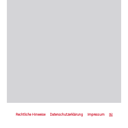
Z
u
Rechtliche Hinweise
Datenschutzerklärung
Impressum
m
S