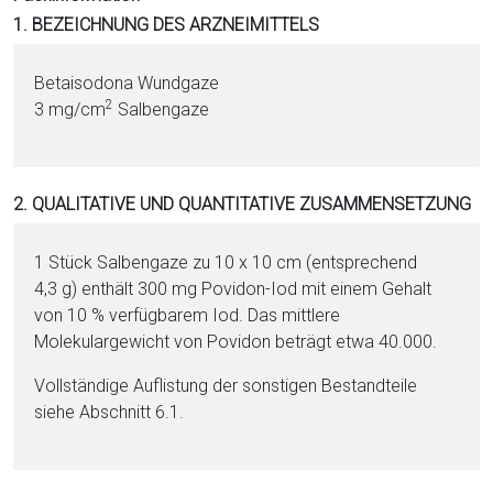
i
1. BEZEICHNUNG DES ARZNEIMITTELS
o
n
Betaisodona Wundgaze
a
2
3 mg/cm
Salbengaze
l
s
P
2. QUALITATIVE UND QUANTITATIVE ZUSAMMENSETZUNG
D
F
1 Stück Salbengaze zu 10 x 10 cm (ent­sprechend
4,3 g) enthält 300 mg Po­vi­don-Iod mit ei­nem Ge­halt
von 10 % verfügbarem Iod. Das mittlere
Molekulargewicht von Po­vi­don beträgt et­wa 40.000.
Vollständige Auflistung der sonstigen Be­stand­tei­le
siehe Abschnitt 6.1.