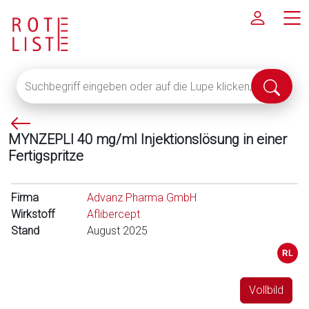
Suchbegriff
Suche
eingeben
abschi
oder
P
auf
MYNZEPLI 40 mg/ml Injektionslösung in einer
f
die
Fertigspritze
e
Lupe
i
klicken,
l
um
Firma
Advanz Pharma GmbH
l
alle
Wirkstoff
Aflibercept
i
Fachinformationen
Stand
August 2025
n
anzuzeigen
k
s
Vollbild