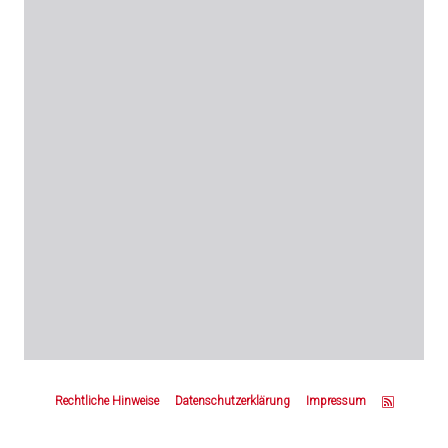
Z
u
Rechtliche Hinweise
Datenschutzerklärung
Impressum
m
S