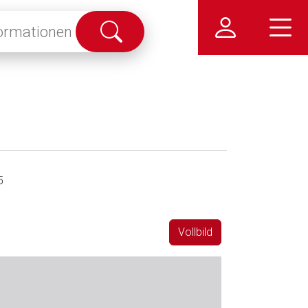
Suche
abschicken
5
Vollbild