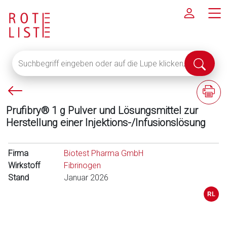
Suchbegriff
Suche
eingeben
abschi
oder
P
F
auf
f
a
die
Prufibry® 1 g Pulver und Lösungsmittel zur
e
c
Lupe
Herstellung einer Injektions-/Infusionslösung
i
h
klicken,
l
i
um
l
n
Firma
alle
Biotest Pharma GmbH
i
f
Wirkstoff
Fachinformationen
Fibrinogen
n
o
Stand
anzuzeigen
Januar 2026
k
r
s
m
a
t