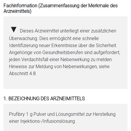
i
Fachinformation (Zusammenfassung der Merkmale des
Arzneimittels)
o
n
a
▼
Dieses Arzneimittel unterliegt einer zusätzlichen
l
Überwachung. Dies ermöglicht eine schnelle
s
Identifizierung neuer Erkenntnisse über die Sicherheit.
P
Angehörige von Gesundheitsberufen sind aufgefordert,
D
jeden Verdachtsfall einer Nebenwirkung zu melden.
F
Hinweise zur Meldung von Nebenwirkungen, siehe
Abschnitt 4.8.
1. BEZEICHNUNG DES ARZNEIMITTELS
Prufibry 1 g Pul­ver und Lö­sungs­mit­tel zur Herstellung
ei­ner In­jektions-/Infusionslösung