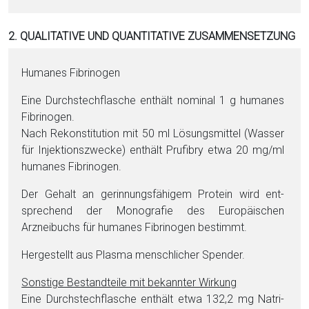
2. QUALITATIVE UND QUANTITATIVE ZUSAMMENSETZUNG
Hu­ma­nes Fi­bri­no­gen
Eine Durchstechflasche enthält nominal 1 g hu­manes
Fi­bri­no­gen.
Nach Rekonstitution mit 50 ml Lö­sungs­mit­tel (Was­ser
für In­jek­tions­zwecke) enthält Prufibry et­wa 20 mg/ml
hu­manes Fi­bri­no­gen.
Der Ge­halt an gerinnungsfä­hi­gem Pro­te­in wird ent­
sprechend der Mo­nografie des Europäischen
Arzneibuchs für hu­manes Fi­bri­no­gen bestimmt.
Hergestellt aus Plasma menschlicher Spender.
Sonstige Be­stand­tei­le mit bekannter Wirkung
Eine Durchstechflasche enthält et­wa 132,2 mg Na­tri­