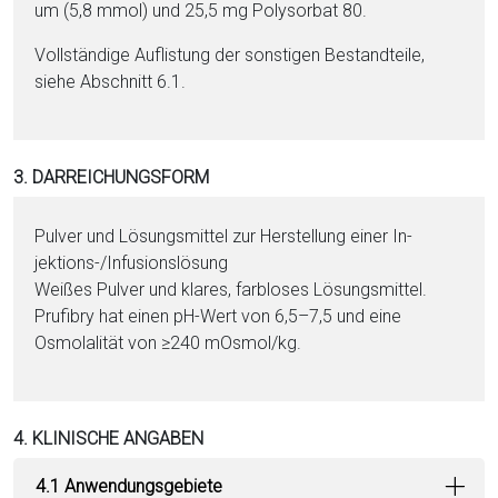
um (5,8 mmol) und 25,5 mg Poly­sor­bat 80.
Vollständige Auflistung der sonstigen Be­stand­tei­le,
siehe Abschnitt 6.1.
3. DARREICHUNGSFORM
Pul­ver und Lö­sungs­mit­tel zur Herstellung ei­ner In­
jektions-/Infusionslösung
Wei­ßes Pul­ver und klares, farbloses Lö­sungs­mit­tel.
Prufibry hat einen pH-Wert von 6,5–7,5 und eine
Osmolalität von ≥240 mOsmol/kg.
4. KLINISCHE ANGABEN
4.1 Anwendungsgebiete