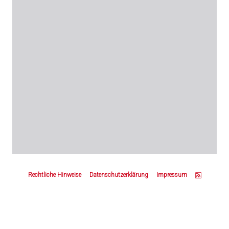
Z
u
Rechtliche Hinweise
Datenschutzerklärung
Impressum
m
S
e
i