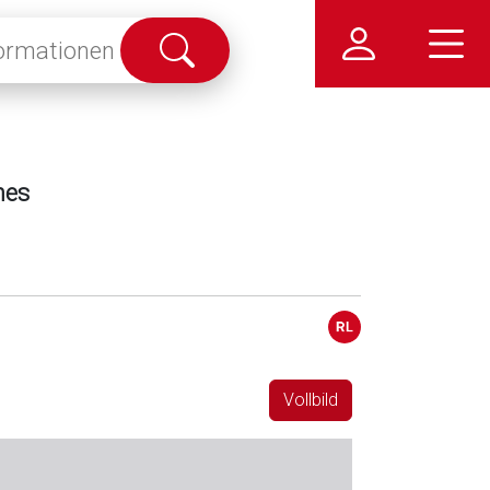
Suche
abschicken
nes
Vollbild