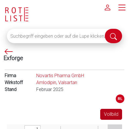
Suchbegriff
Suche
eingeben
abschi
oder
P
auf
Exforge
f
die
e
Lupe
i
klicken,
Firma
Novartis Pharma GmbH
l
um
Wirkstoff
Amlodipin, Valsartan
l
alle
Stand
Februar 2025
i
Fachinformationen
n
anzuzeigen
k
s
Vollbild