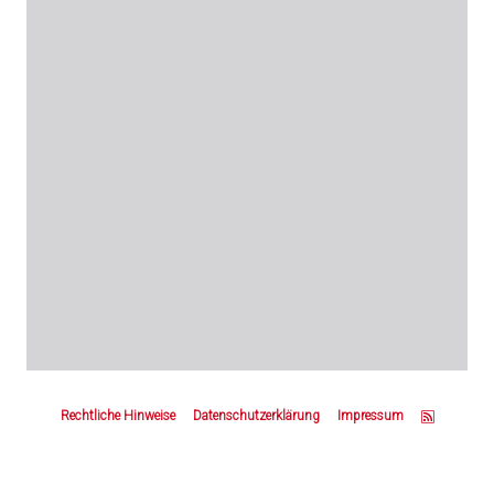
Z
u
Rechtliche Hinweise
Datenschutzerklärung
Impressum
m
S
e