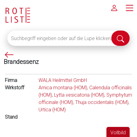
Suchbegriff
Suche
eingeben
abschi
oder
P
auf
Brandessenz
f
die
e
Lupe
i
klicken,
Firma
WALA Heilmittel GmbH
l
um
Wirkstoff
Arnica montana (HOM), Calendula officinalis
l
alle
(HOM), Lytta vesicatoria (HOM), Symphytum
i
Fachinformationen
officinale (HOM), Thuja occidentalis (HOM),
n
anzuzeigen
Urtica (HOM)
k
Stand
s
Vollbild