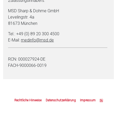
Zulassungsinhabers:
MSD Sharp & Dohme GmbH
Levelingstr. 4a
81673 München
Tel.: +49 (0) 89 20 300 4500
E-Mail:
medinfo@msd.de
RCN: 000027924-DE
FACH-9000066-0019
Z
u
Rechtliche Hinweise
Datenschutzerklärung
Impressum
m
S