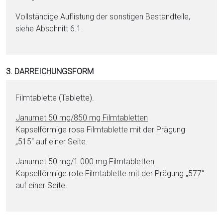
Vollständige Auflistung der sonstigen Be­stand­tei­le,
siehe Abschnitt 6.1.
3. DARREICHUNGSFORM
Film­ta­blet­te (Ta­blet­te).
Janumet 50 mg/850 mg Film­ta­blet­ten
Kapselförmige rosa Film­ta­blet­te mit der Prägung
„515“ auf ei­ner Seite.
Janumet 50 mg/1 000 mg Film­ta­blet­ten
Kapselförmige rote Film­ta­blet­te mit der Prägung „577“
auf ei­ner Seite.