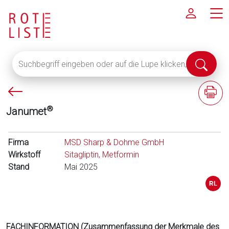
Suchbegriff
Suche
eingeben
abschi
oder
P
F
auf
f
a
die
®
Janumet
e
c
Lupe
i
h
klicken,
l
i
Firma
um
MSD Sharp & Dohme GmbH
l
n
Wirkstoff
alle
Sitagliptin, Metformin
i
f
Stand
Fachinformationen
Mai 2025
n
o
anzuzeigen
k
r
s
m
a
t
FACHINFORMATION (Zusammenfassung der Merkmale des