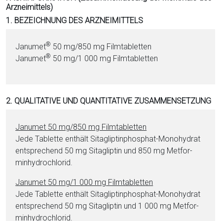
Arzneimittels)
i
1. BEZEICHNUNG DES ARZNEIMITTELS
o
n
a
®
Janumet
50 mg/850 mg Film­ta­blet­ten
l
®
Janumet
50 mg/1 000 mg Film­ta­blet­ten
s
P
D
2. QUALITATIVE UND QUANTITATIVE ZUSAMMENSETZUNG
F
Janumet 50 mg/850 mg Film­ta­blet­ten
Jede Ta­blet­te enthält Si­ta­glip­tin­phos­phat-Mo­no­hy­drat
ent­sprechend 50 mg Si­ta­glip­tin und 850 mg Met­for­
min­hy­dro­chlo­rid.
Janumet 50 mg/1 000 mg Film­ta­blet­ten
Jede Ta­blet­te enthält Si­ta­glip­tin­phos­phat-Mo­no­hy­drat
ent­sprechend 50 mg Si­ta­glip­tin und 1 000 mg Met­for­
min­hy­dro­chlo­rid.