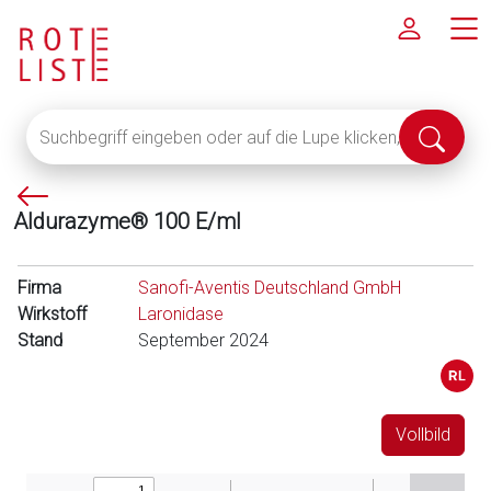
Suchbegriff
Suche
eingeben
abschi
oder
P
auf
Aldurazyme® 100 E/ml
f
die
e
Lupe
i
klicken,
Firma
Sanofi-Aventis Deutschland GmbH
l
um
Wirkstoff
Laronidase
l
alle
Stand
September 2024
i
Fachinformationen
n
anzuzeigen
k
s
Vollbild