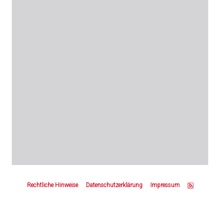
Z
u
Rechtliche Hinweise
Datenschutzerklärung
Impressum
m
S
e