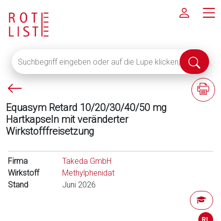
Suchbegriff
Suche
eingeben
abschi
oder
P
F
auf
f
a
die
Equasym Retard 10/20/30/40/50 mg
e
c
Lupe
Hartkapseln mit veränderter
i
h
klicken,
Wirkstofffreisetzung
l
i
um
l
n
alle
i
f
Firma
Fachinformationen
Takeda GmbH
n
o
Wirkstoff
anzuzeigen
Methylphenidat
k
r
Stand
Juni 2026
s
m
a
t