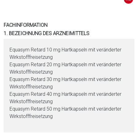
i
o
n
FACHINFORMATION
a
1. BEZEICHNUNG DES ARZNEIMITTELS
l
s
Equasym Retard 10 mg Hartkapseln mit veränderter
P
Wirk­stoff­frei­set­zung
D
Equasym Retard 20 mg Hartkapseln mit veränderter
F
Wirk­stoff­frei­set­zung
Equasym Retard 30 mg Hartkapseln mit veränderter
Wirk­stoff­frei­set­zung
Equasym Retard 40 mg Hartkapseln mit veränderter
Wirk­stoff­frei­set­zung
Equasym Retard 50 mg Hartkapseln mit veränderter
Wirk­stoff­frei­set­zung