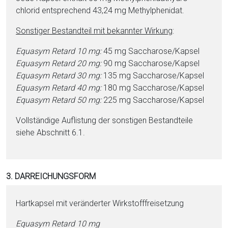
chlorid ent­sprechend 43,24 mg Me­thyl­phe­ni­dat.
Sonstiger Be­stand­teil mit bekannter Wirkung
:
Equasym Retard 10 mg:
45 mg Sac­cha­ro­se/Kapsel
Equasym Retard 20 mg:
90 mg Sac­cha­ro­se/Kapsel
Equasym Retard 30 mg:
135 mg Sac­cha­ro­se/Kapsel
Equasym Retard 40 mg:
180 mg Sac­cha­ro­se/Kapsel
Equasym Retard 50 mg:
225 mg Sac­cha­ro­se/Kapsel
Vollständige Auflistung der sonstigen Be­stand­tei­le
siehe Abschnitt 6.1.
3. DARREICHUNGSFORM
Hartkapsel mit veränderter Wirk­stoff­frei­set­zung
Equasym Retard 10 mg