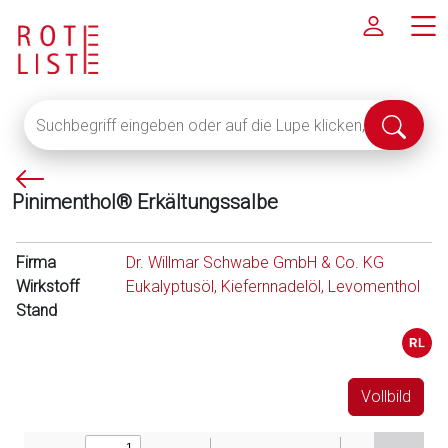
Suchbegriff
Suche
eingeben
abschi
oder
P
auf
Pinimenthol® Erkältungssalbe
f
die
e
Lupe
i
klicken,
Firma
Dr. Willmar Schwabe GmbH & Co. KG
l
um
Wirkstoff
Eukalyptusöl, Kiefernnadelöl, Levomenthol
l
alle
Stand
i
Fachinformationen
n
anzuzeigen
k
s
Vollbild