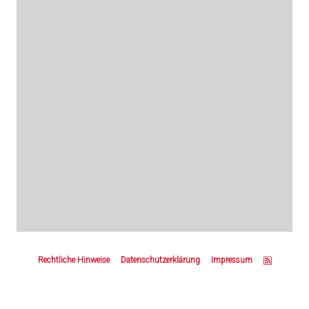
Z
u
Rechtliche Hinweise
Datenschutzerklärung
Impressum
m
S
e