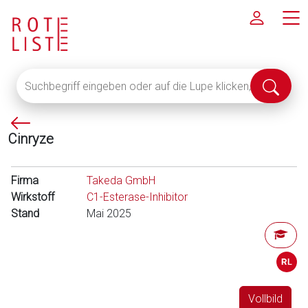
Suchbegriff
Suche
eingeben
abschi
oder
P
auf
Cinryze
f
die
e
Lupe
i
klicken,
Firma
Takeda GmbH
l
um
Wirkstoff
C1-Esterase-Inhibitor
l
alle
Stand
Mai 2025
i
Fachinformationen
n
anzuzeigen
k
s
Vollbild