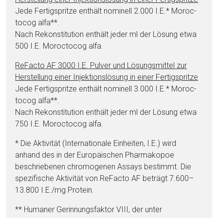
Jede Fertigspritze enthält nominell 2.000 I.E.* Mo­roc­
to­cog al­fa**.
Nach Rekonstitution enthält jeder ml der Lö­sung et­wa
500 I.E. Mo­roc­to­cog al­fa.
ReFacto AF 3000 I.E. Pul­ver und Lö­sungs­mit­tel zur
Herstellung ei­ner In­jektionslösung in ei­ner Fertigspritze
Jede Fertigspritze enthält nominell 3.000 I.E.* Mo­roc­
to­cog al­fa**.
Nach Rekonstitution enthält jeder ml der Lö­sung et­wa
750 I.E. Mo­roc­to­cog al­fa.
* Die Ak­ti­vi­tät (In­ter­na­tio­nale Ein­hei­ten, I.E.) wird
anhand des in der Europäischen Pharmakopoe
beschriebenen chromogenen Assays bestimmt. Die
spezifische Ak­ti­vi­tät von ReFacto AF beträgt 7.600–
13.800 I.E./mg Pro­te­in.
** Hu­ma­ner Ge­rin­nungs­fak­tor VIII, der unter