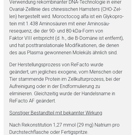
Verwendung re­kom­bi­nan­ter DNA-Tech­no­lo­gie in ei­ner
Ovarial-Zelllinie des chi­nesischen Hams­ters (CHO-Zel­
len) her­ge­stellt wird. Mo­roc­to­cog al­fa ist ein Gly­ko­pro­
tein mit 1.438 Ami­no­säu­ren mit ei­ner Ami­no­säu­
resequenz, die der 90- und 80-kDa-Form von
Faktor VIII ent­spricht (d. h., die B-Domäne ist entfernt),
und hat posttranslationale Modifikationen, die denen
des aus Plasma gewonnenen Moleküls ähnlich sind.
Der Herstellungsprozess von ReFacto wurde
geändert, um jegliches exogene, vom Men­schen oder
Tier stammende Pro­te­in im Zellkulturprozess, bei der
Aufreinigung oder in der Endformulierung zu
eliminieren. Gleichzeitig wurde der Handelsname in
ReFacto AF geändert.
Sonstiger Be­stand­teil mit bekannter Wirkung
Nach Rekonstitution 1,27 mmol (29 mg) Na­tri­um pro
Durchstechflasche oder Fertigspritze.