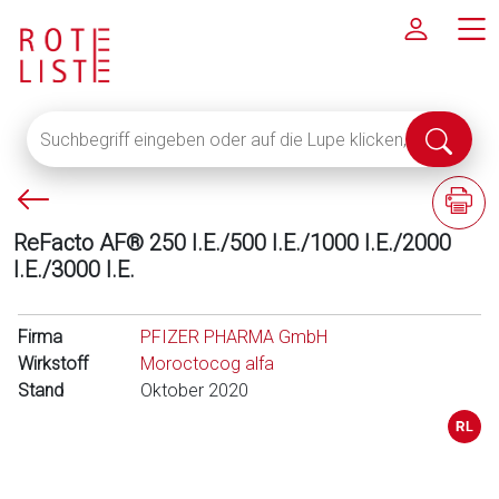
Suchbegriff
Suche
eingeben
abschi
oder
P
F
auf
f
a
die
ReFacto AF® 250 I.E./500 I.E./1000 I.E./2000
e
c
Lupe
I.E./3000 I.E.
i
h
klicken,
l
i
um
l
n
Firma
alle
PFIZER PHARMA GmbH
i
f
Wirkstoff
Fachinformationen
Moroctocog alfa
n
o
Stand
anzuzeigen
Oktober 2020
k
r
s
m
a
t