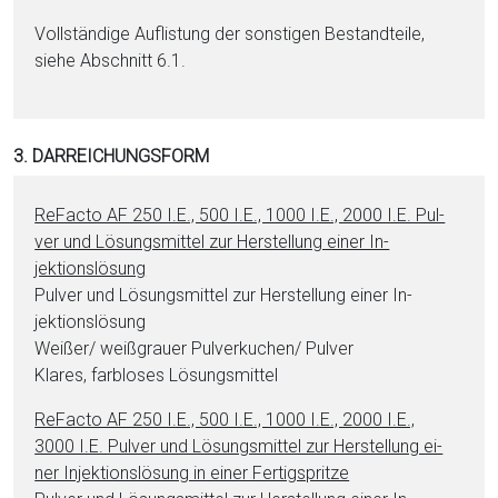
Vollständige Auflistung der sonstigen Be­stand­tei­le,
siehe Abschnitt 6.1.
3. DARREICHUNGSFORM
ReFacto AF 250 I.E., 500 I.E., 1000 I.E., 2000 I.E. Pul­
ver und Lö­sungs­mit­tel zur Herstellung ei­ner In­
jektionslösung
Pul­ver und Lö­sungs­mit­tel zur Herstellung ei­ner In­
jektionslösung
Wei­ßer/ weißgrauer Pul­verkuchen/ Pul­ver
Klares, farbloses Lö­sungs­mit­tel
ReFacto AF 250 I.E., 500 I.E., 1000 I.E., 2000 I.E.,
3000 I.E. Pul­ver und Lö­sungs­mit­tel zur Herstellung ei­
ner In­jektionslösung in ei­ner Fertigspritze