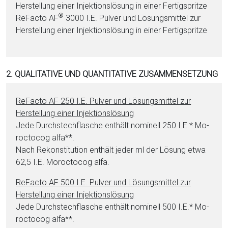
Herstellung ei­ner In­jektionslösung in ei­ner Fertigspritze
®
ReFacto AF
3000 I.E. Pul­ver und Lö­sungs­mit­tel zur
Herstellung ei­ner In­jektionslösung in ei­ner Fertigspritze
2. QUALITATIVE UND QUANTITATIVE ZUSAMMENSETZUNG
ReFacto AF 250 I.E. Pul­ver und Lö­sungs­mit­tel zur
Herstellung ei­ner In­jektionslösung
Jede Durchstechflasche enthält nominell 250 I.E.* Mo­
roc­to­cog al­fa**.
Nach Rekonstitution enthält jeder ml der Lö­sung et­wa
62,5 I.E. Mo­roc­to­cog al­fa.
ReFacto AF 500 I.E. Pul­ver und Lö­sungs­mit­tel zur
Herstellung ei­ner In­jektionslösung
Jede Durchstechflasche enthält nominell 500 I.E.* Mo­
roc­to­cog al­fa**.