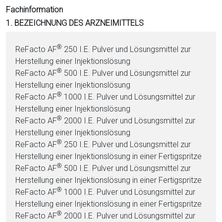
i
Fachinformation
o
1. BEZEICHNUNG DES ARZNEIMITTELS
n
a
®
ReFacto AF
250 I.E. Pul­ver und Lö­sungs­mit­tel zur
l
Herstellung ei­ner In­jektionslösung
s
®
ReFacto AF
500 I.E. Pul­ver und Lö­sungs­mit­tel zur
P
Herstellung ei­ner In­jektionslösung
D
®
ReFacto AF
1000 I.E. Pul­ver und Lö­sungs­mit­tel zur
F
Herstellung ei­ner In­jektionslösung
®
ReFacto AF
2000 I.E. Pul­ver und Lö­sungs­mit­tel zur
Herstellung ei­ner In­jektionslösung
®
ReFacto AF
250 I.E. Pul­ver und Lö­sungs­mit­tel zur
Herstellung ei­ner In­jektionslösung in ei­ner Fertigspritze
®
ReFacto AF
500 I.E. Pul­ver und Lö­sungs­mit­tel zur
Herstellung ei­ner In­jektionslösung in ei­ner Fertigspritze
®
ReFacto AF
1000 I.E. Pul­ver und Lö­sungs­mit­tel zur
Herstellung ei­ner In­jektionslösung in ei­ner Fertigspritze
®
ReFacto AF
2000 I.E. Pul­ver und Lö­sungs­mit­tel zur