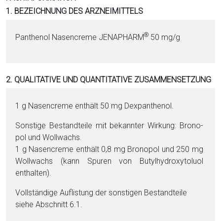
i
1. BEZEICHNUNG DES ARZNEIMITTELS
o
n
®
Pan­the­nol Nasencreme JENAPHARM
50 mg/g
a
l
s
2. QUALITATIVE UND QUANTITATIVE ZUSAMMENSETZUNG
P
D
F
1 g Nasencreme enthält 50 mg Dex­pan­the­nol.
Sonstige Be­stand­tei­le mit bekannter Wirkung: Bro­no­
pol und Woll­wachs.
1 g Nasencreme enthält 0,8 mg Bro­no­pol und 250 mg
Woll­wachs (kann Spu­ren von Bu­tyl­hy­dro­xy­tolu­ol
enthalten).
Vollständige Auflistung der sonstigen Be­stand­tei­le
siehe Abschnitt 6.1.