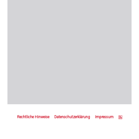
Z
u
Rechtliche Hinweise
Datenschutzerklärung
Impressum
m
S
e