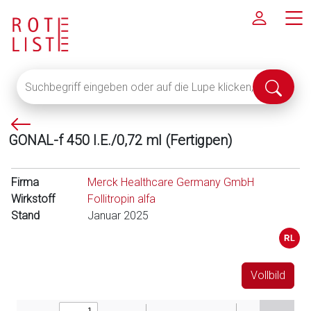
Suchbegriff
Suche
eingeben
abschi
oder
P
auf
GONAL-f 450 I.E./0,72 ml (Fertigpen)
f
die
e
Lupe
i
klicken,
Firma
Merck Healthcare Germany GmbH
l
um
Wirkstoff
Follitropin alfa
l
alle
Stand
Januar 2025
i
Fachinformationen
n
anzuzeigen
k
s
Vollbild