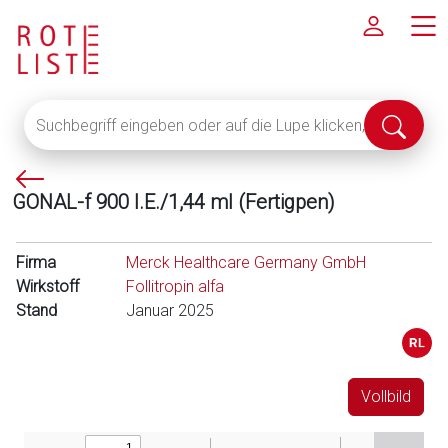
Suchbegriff
Suche
eingeben
abschi
oder
P
auf
GONAL-f 900 I.E./1,44 ml (Fertigpen)
f
die
e
Lupe
i
klicken,
Firma
Merck Healthcare Germany GmbH
l
um
Wirkstoff
Follitropin alfa
l
alle
Stand
Januar 2025
i
Fachinformationen
n
anzuzeigen
k
s
Vollbild