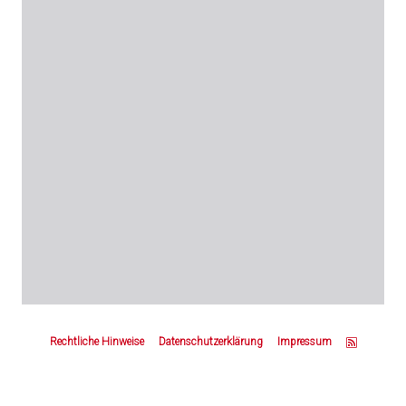
Z
u
Rechtliche Hinweise
Datenschutzerklärung
Impressum
m
S
e