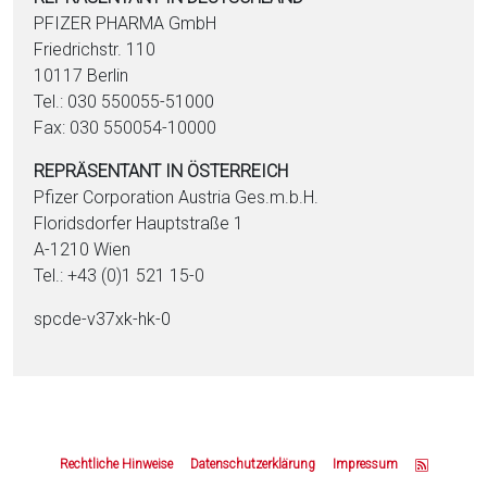
PFIZER PHARMA GmbH
Friedrichstr. 110
10117 Berlin
Tel.: 030 550055-51000
Fax: 030 550054-10000
REPRÄSENTANT IN ÖSTERREICH
Pfizer Corporation Austria Ges.m.b.H.
Floridsdorfer Hauptstraße 1
A-1210 Wien
Tel.: +43 (0)1 521 15-0
spcde-v37xk-hk-0
Z
u
Rechtliche Hinweise
Datenschutzerklärung
Impressum
m