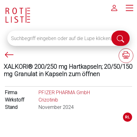
Suchbegriff
Suche
eingeben
abschi
oder
P
F
auf
f
a
die
XALKORI® 200/250 mg Hartkapseln; 20/50/150
e
c
Lupe
mg Granulat in Kapseln zum öffnen
i
h
klicken,
l
i
um
l
n
Firma
alle
PFIZER PHARMA GmbH
i
f
Wirkstoff
Fachinformationen
Crizotinib
n
o
Stand
anzuzeigen
November 2024
k
r
s
m
a
t