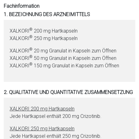
i
Fachinformation
o
1. BEZEICHNUNG DES ARZNEIMITTELS
n
a
®
XALKORI
200 mg Hartkapseln
l
®
XALKORI
250 mg Hartkapseln
s
®
P
XALKORI
20 mg Granulat in Kapseln zum Öffnen
®
D
XALKORI
50 mg Granulat in Kapseln zum Öffnen
®
F
XALKORI
150 mg Granulat in Kapseln zum Öffnen
2. QUALITATIVE UND QUANTITATIVE ZUSAMMENSETZUNG
XALKORI 200 mg Hartkapseln
Jede Hartkapsel enthält 200 mg Cri­zo­ti­nib.
XALKORI 250 mg Hartkapseln
Jede Hartkapsel enthält 250 mg Cri­zo­ti­nib.