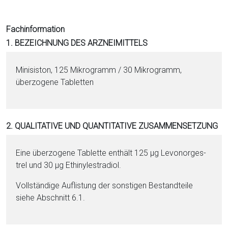
i
o
Fachinformation
n
1. BEZEICHNUNG DES ARZNEIMITTELS
a
l
Minisiston, 125 Mi­kro­gramm / 30 Mi­kro­gramm,
s
überzogene Ta­blet­ten
P
D
F
2. QUALITATIVE UND QUANTITATIVE ZUSAMMENSETZUNG
Eine überzogene Ta­blet­te enthält 125 µg Le­vo­nor­ges­
trel und 30 µg Ethinyl­es­tra­diol.
Vollständige Auflistung der sonstigen Be­stand­tei­le
siehe Abschnitt 6.1.