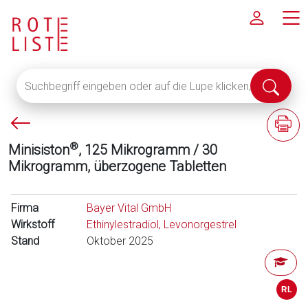
Suchbegriff
Suche
eingeben
abschi
oder
P
F
auf
f
a
die
®
Minisiston
, 125 Mikrogramm / 30
e
c
Lupe
Mikrogramm, überzogene Tabletten
i
h
klicken,
l
i
um
l
n
Firma
alle
Bayer Vital GmbH
i
f
Wirkstoff
Fachinformationen
Ethinylestradiol, Levonorgestrel
n
o
Stand
anzuzeigen
Oktober 2025
k
r
s
m
a
t