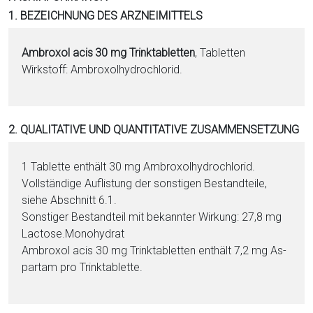
i
1. BEZEICHNUNG DES ARZNEIMITTELS
o
n
Am­bro­xol acis
30 mg Trinktabletten
, Ta­blet­ten
a
Wirkstoff: Am­bro­xol­hy­dro­chlo­rid.
l
s
P
2. QUALITATIVE UND QUANTITATIVE ZUSAMMENSETZUNG
D
F
1 Ta­blet­te enthält 30 mg Am­bro­xol­hy­dro­chlo­rid.
Vollständige Auflistung der sonstigen Be­stand­tei­le,
siehe Abschnitt 6.1.
Sonstiger Be­stand­teil mit bekannter Wirkung: 27,8 mg
Lac­to­se.Mo­no­hy­drat
Am­bro­xol acis 30 mg Trinktabletten enthält 7,2 mg As­
par­tam pro Trinktablette.