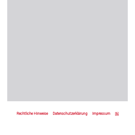
Z
u
Rechtliche Hinweise
Datenschutzerklärung
Impressum
m
S
e