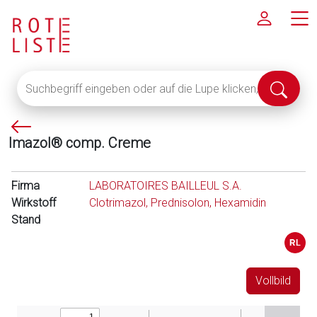
Suchbegriff
Suche
eingeben
abschi
oder
P
auf
Imazol® comp. Creme
f
die
e
Lupe
i
klicken,
Firma
LABORATOIRES BAILLEUL S.A.
l
um
Wirkstoff
Clotrimazol, Prednisolon, Hexamidin
l
alle
Stand
i
Fachinformationen
n
anzuzeigen
k
s
Vollbild