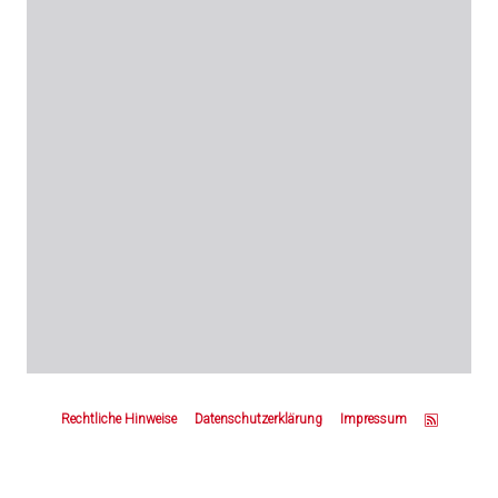
Z
u
Rechtliche Hinweise
Datenschutzerklärung
Impressum
m
S
e