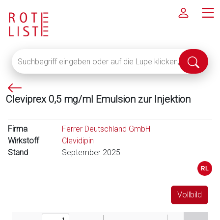
Suchbegriff
Suche
eingeben
abschi
oder
P
auf
Cleviprex 0,5 mg/ml Emulsion zur Injektion
f
die
e
Lupe
i
klicken,
Firma
Ferrer Deutschland GmbH
l
um
Wirkstoff
Clevidipin
l
alle
Stand
September 2025
i
Fachinformationen
n
anzuzeigen
k
s
Vollbild