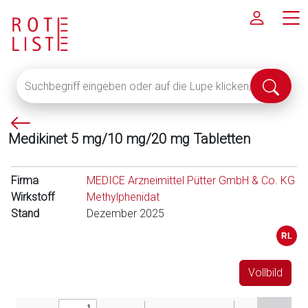
Suchbegriff
Suche
eingeben
abschi
oder
P
auf
Medikinet 5 mg/10 mg/20 mg Tabletten
f
die
e
Lupe
i
klicken,
Firma
MEDICE Arzneimittel Pütter GmbH & Co. KG
l
um
Wirkstoff
Methylphenidat
l
alle
Stand
Dezember 2025
i
Fachinformationen
n
anzuzeigen
k
s
Vollbild