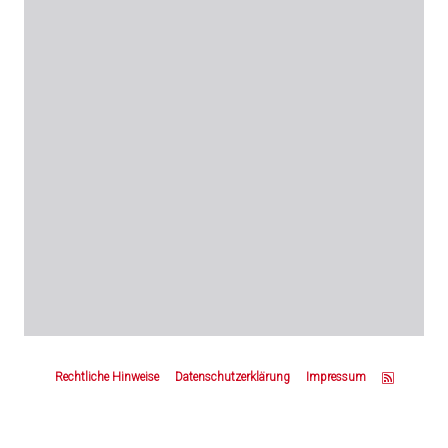
Z
u
Rechtliche Hinweise
Datenschutzerklärung
Impressum
m
S
e