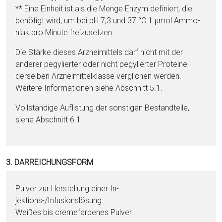
** Eine Einheit ist als die Men­ge Enzym definiert, die
benötigt wird, um bei pH 7,3 und 37 °C 1 µmol Am­mo­
ni­ak pro Minute freizusetzen.
Die Stär­ke dieses Arzneimit­tels darf nicht mit der
anderer pegylierter oder nicht pegylierter Pro­te­ine
derselben Arzneimittelklasse verglichen werden.
Weitere Informationen siehe Abschnitt 5.1.
Vollständige Auflistung der sonstigen Be­stand­tei­le,
siehe Abschnitt 6.1.
3. DARREICHUNGSFORM
Pul­ver zur Herstellung ei­ner In­
jektions-/Infusionslösung.
Wei­ßes bis cremefarbenes Pul­ver.