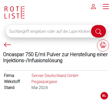
Suchbegriff
Suche
eingeben
abschi
oder
P
F
auf
f
a
die
Oncaspar 750 E/ml Pulver zur Herstellung einer
e
c
Lupe
Injektions-/Infusionslösung
i
h
klicken,
l
i
um
l
n
Firma
alle
Servier Deutschland GmbH
i
f
Wirkstoff
Fachinformationen
Pegaspargase
n
o
Stand
anzuzeigen
Mai 2024
k
r
s
m
a
t