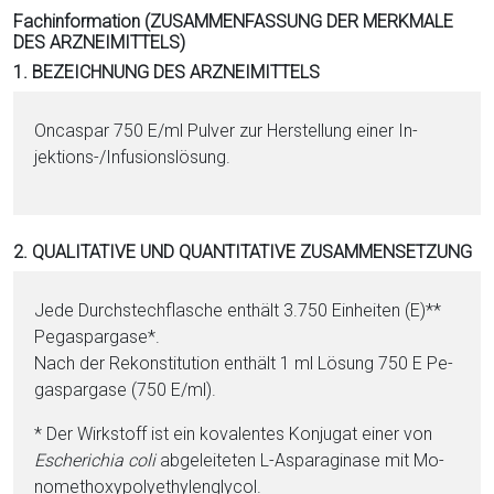
i
Fachinformation (ZUSAMMENFASSUNG DER MERKMALE
DES ARZNEIMITTELS)
o
1. BEZEICHNUNG DES ARZNEIMITTELS
n
a
l
Oncaspar 750 E/ml Pul­ver zur Herstellung ei­ner In­
s
jektions-/Infusionslösung.
P
D
F
2. QUALITATIVE UND QUANTITATIVE ZUSAMMENSETZUNG
Jede Durchstechflasche enthält 3.750 Ein­hei­ten (E)**
Pe­gas­par­ga­se*.
Nach der Rekonstitution enthält 1 ml Lö­sung 750 E Pe­
gas­par­ga­se (750 E/ml).
* Der Wirkstoff ist ein kovalentes Konjugat ei­ner von
Esche­ri­chia
coli
ab­ge­lei­teten L-As­pa­ra­gi­na­se mit Mo­
nomethoxypolyethy­lenglycol.