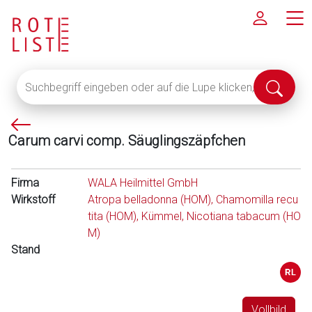
Suchbegriff
Suche
eingeben
abschi
oder
P
auf
Carum carvi comp. Säuglingszäpfchen
f
die
e
Lupe
i
klicken,
Firma
WALA Heilmittel GmbH
l
um
Wirkstoff
Atropa belladonna (HOM), Chamomilla recu
l
alle
tita (HOM), Kümmel, Nicotiana tabacum (HO
i
Fachinformationen
M)
n
anzuzeigen
Stand
k
s
Vollbild