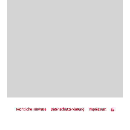
Z
u
Rechtliche Hinweise
Datenschutzerklärung
Impressum
m
S
e