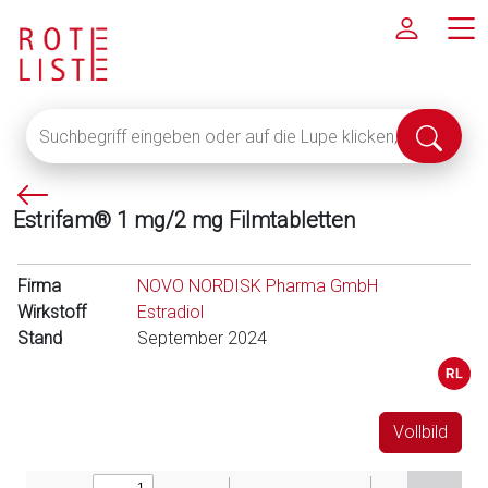
Suchbegriff
Suche
eingeben
abschi
oder
P
auf
Estrifam® 1 mg/2 mg Filmtabletten
f
die
e
Lupe
i
klicken,
Firma
NOVO NORDISK Pharma GmbH
l
um
Wirkstoff
Estradiol
l
alle
Stand
September 2024
i
Fachinformationen
n
anzuzeigen
k
s
Vollbild