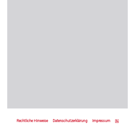
Z
u
Rechtliche Hinweise
Datenschutzerklärung
Impressum
m
S