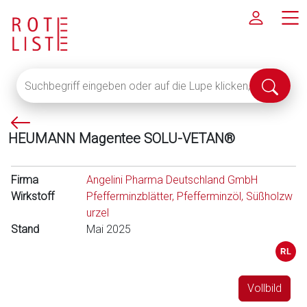
Suchbegriff
Suche
eingeben
abschi
oder
P
auf
HEUMANN Magentee SOLU-VETAN®
f
die
e
Lupe
i
klicken,
Firma
Angelini Pharma Deutschland GmbH
l
um
Wirkstoff
Pfefferminzblätter, Pfefferminzöl, Süßholzw
l
alle
urzel
i
Fachinformationen
Stand
Mai 2025
n
anzuzeigen
k
s
Vollbild