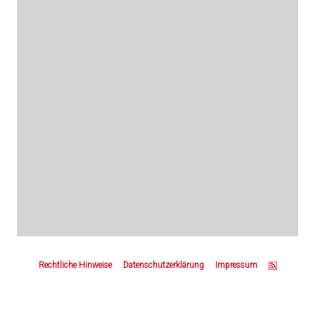
Z
u
Rechtliche Hinweise
Datenschutzerklärung
Impressum
m
S
e