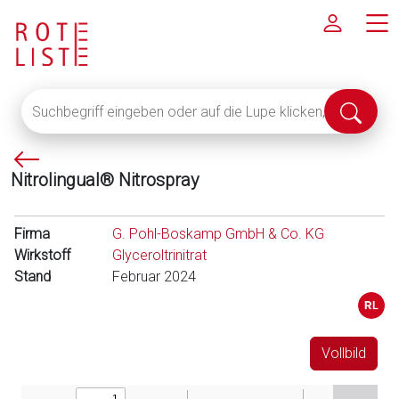
Suchbegriff
Suche
eingeben
abschi
oder
P
auf
Nitrolingual® Nitrospray
f
die
e
Lupe
i
klicken,
Firma
G. Pohl-Boskamp GmbH & Co. KG
l
um
Wirkstoff
Glyceroltrinitrat
l
alle
Stand
Februar 2024
i
Fachinformationen
n
anzuzeigen
k
s
Vollbild