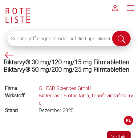
Suchbegriff
Suche
eingeben
abschi
oder
P
auf
Biktarvy® 30 mg/120 mg/15 mg Filmtabletten
f
die
Biktarvy® 50 mg/200 mg/25 mg Filmtabletten
e
Lupe
i
klicken,
l
um
Firma
GILEAD Sciences GmbH
l
alle
Wirkstoff
Bictegravir, Emtricitabin, Tenofoviralafenami
i
Fachinformationen
d
n
anzuzeigen
Stand
Dezember 2025
k
s
Vollbild