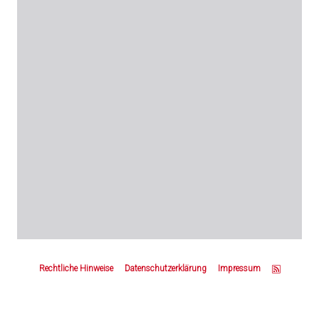
Z
u
Rechtliche Hinweise
Datenschutzerklärung
Impressum
m
S
e