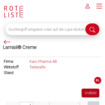
Suchbegriff
Suche
eingeben
abschi
oder
P
auf
Lamisil® Creme
f
die
e
Lupe
i
klicken,
Firma
Karo Pharma AB
l
um
Wirkstoff
Terbinafin
l
alle
Stand
i
Fachinformationen
n
anzuzeigen
k
s
Vollbild