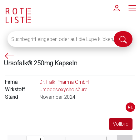
Suchbegriff
Suche
eingeben
abschi
oder
P
auf
Ursofalk® 250mg Kapseln
f
die
e
Lupe
i
klicken,
Firma
Dr. Falk Pharma GmbH
l
um
Wirkstoff
Ursodesoxycholsäure
l
alle
Stand
November 2024
i
Fachinformationen
n
anzuzeigen
k
s
Vollbild