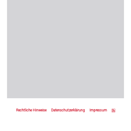
Z
u
Rechtliche Hinweise
Datenschutzerklärung
Impressum
m
S
e