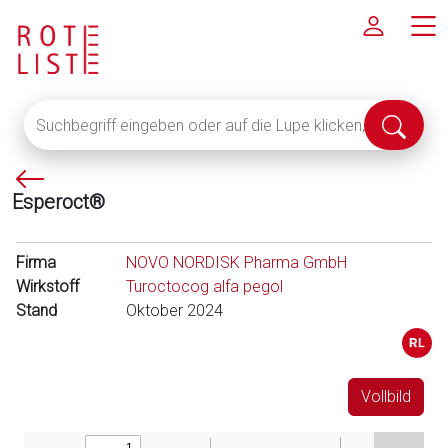
Suchbegriff
Suche
eingeben
abschi
oder
P
auf
Esperoct®
f
die
e
Lupe
i
klicken,
Firma
NOVO NORDISK Pharma GmbH
l
um
Wirkstoff
Turoctocog alfa pegol
l
alle
Stand
Oktober 2024
i
Fachinformationen
n
anzuzeigen
k
s
Vollbild