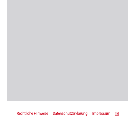
Z
u
Rechtliche Hinweise
Datenschutzerklärung
Impressum
m
S
e