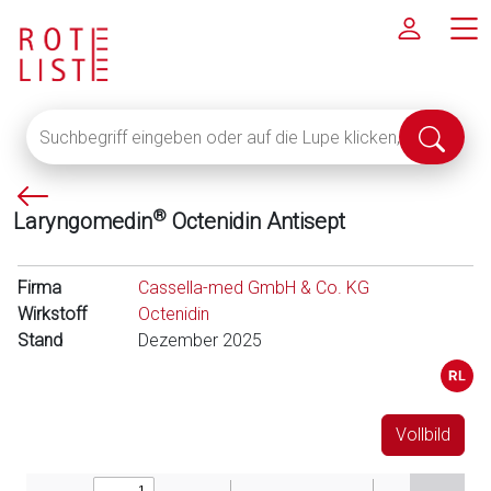
Suchbegriff
Suche
eingeben
abschi
oder
P
auf
®
Laryngomedin
Octenidin Antisept
f
die
e
Lupe
i
klicken,
Firma
Cassella-med GmbH & Co. KG
l
um
Wirkstoff
Octenidin
l
alle
Stand
Dezember 2025
i
Fachinformationen
n
anzuzeigen
k
s
Vollbild