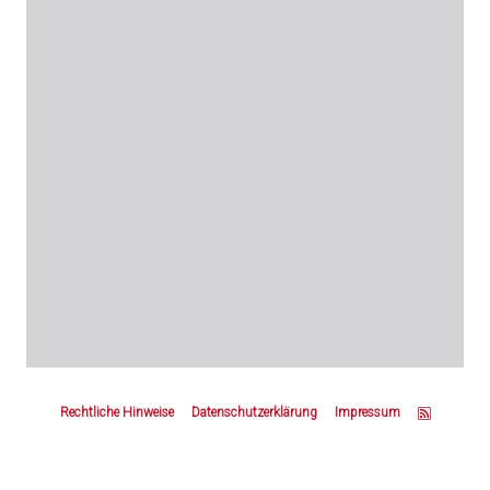
Z
u
Rechtliche Hinweise
Datenschutzerklärung
Impressum
m
S
e