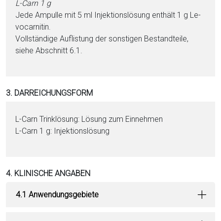
L-Carn 1 g
Jede Ampulle mit 5 ml In­jektionslösung enthält 1 g Le­
vo­car­ni­tin.
Vollständige Auflistung der sonstigen Be­stand­tei­le,
siehe Abschnitt 6.1.
3. DARREICHUNGSFORM
L-Carn Trinklösung: Lö­sung zum Einnehmen
L-Carn 1 g: In­jektionslösung
4. KLINISCHE ANGABEN
4.1 Anwendungsgebiete