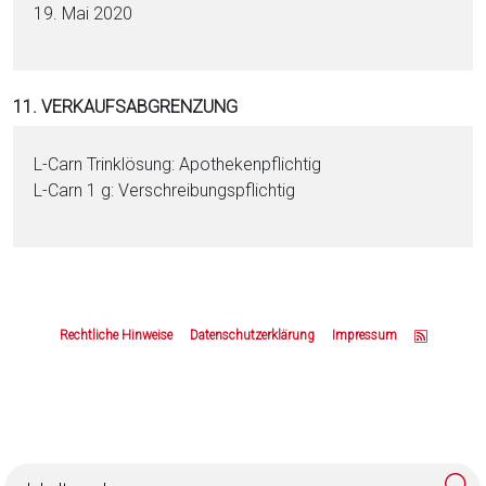
19. Mai 2020
11. VERKAUFSABGRENZUNG
L-Carn Trinklösung: Apothekenpflichtig
L-Carn 1 g: Verschreibungspflichtig
Z
u
Rechtliche Hinweise
Datenschutzerklärung
Impressum
m
S
e
i
t
e