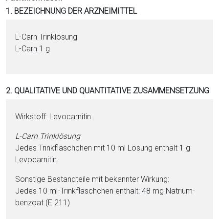
i
1. BEZEICHNUNG DER ARZNEIMITTEL
o
n
L-Carn Trinklösung
a
L-Carn 1 g
l
s
P
2. QUALITATIVE UND QUANTITATIVE ZUSAMMENSETZUNG
D
F
Wirkstoff: Le­vo­car­ni­tin
L-Carn Trinklösung
Jedes Trinkfläschchen mit 10 ml Lö­sung enthält 1 g
Le­vo­car­ni­tin.
Sonstige Be­stand­tei­le mit bekannter Wirkung:
Jedes 10 ml-Trinkfläschchen enthält: 48 mg Na­tri­um­
ben­zo­at (E 211)