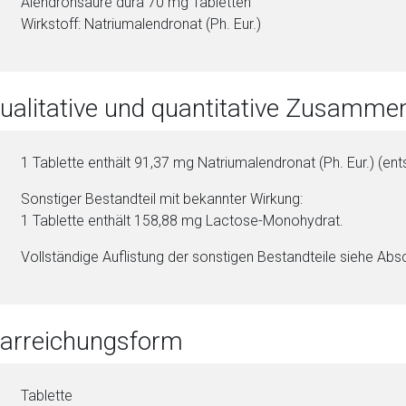
Alen­dron­säu­re dura 70 mg Ta­blet­ten
Wirkstoff: Na­tri­umalendronat (Ph. Eur.)
Qualitative und quantitative Zusamm
1 Ta­blet­te enthält 91,37 mg Na­tri­umalendronat (Ph. Eur.) (en
Sonstiger Be­stand­teil mit bekannter Wirkung:
1 Ta­blet­te enthält 158,88 mg Lac­to­se-Mo­no­hy­drat.
Vollständige Auflistung der sonstigen Be­stand­tei­le siehe Absc
Darreichungsform
Ta­blet­te