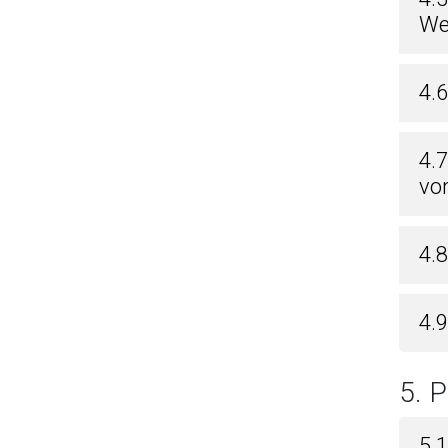
We
4.6
4.
vo
4.
4.
5. 
5.