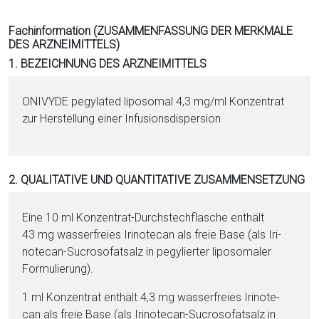
i
o
Fachinformation (ZUSAMMENFASSUNG DER MERKMALE
DES ARZNEIMITTELS)
n
1. BEZEICHNUNG DES ARZNEIMITTELS
a
l
s
ONIVYDE pegylated liposomal 4,3 mg/ml Konzentrat
P
zur Herstellung ei­ner Infusionsdispersion
D
F
2. QUALITATIVE UND QUANTITATIVE ZUSAMMENSETZUNG
Eine 10 ml Konzentrat-Durchstechflasche enthält
43 mg was­ser­freies Iri­no­te­can als freie Base (als Iri­
no­te­can-Sucrosofatsalz in pegylierter liposomaler
Formulierung).
1 ml Konzentrat enthält 4,3 mg was­ser­freies Iri­no­te­
can als freie Base (als Iri­no­te­can-Sucrosofatsalz in