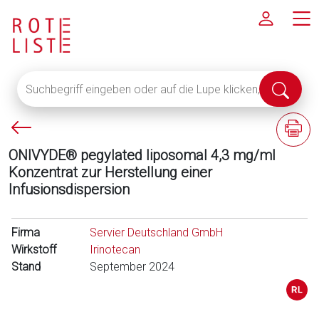
Suchbegriff
Suche
eingeben
abschi
oder
P
F
auf
f
a
die
ONIVYDE® pegylated liposomal 4,3 mg/ml
e
c
Lupe
Konzentrat zur Herstellung einer
i
h
klicken,
Infusionsdispersion
l
i
um
l
n
alle
i
f
Firma
Fachinformationen
Servier Deutschland GmbH
n
o
Wirkstoff
anzuzeigen
Irinotecan
k
r
Stand
September 2024
s
m
a
t