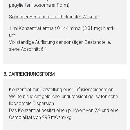
pegylierter liposomaler Form).
Sonstiger Be­stand­teil mit bekannter Wirkung
1 ml Konzentrat enthält 0,144 mmol (3,31 mg) Na­tri­
um.
Vollständige Auflistung der sonstigen Be­stand­tei­le,
siehe Abschnitt 6.1.
3. DARREICHUNGSFORM
Konzentrat zur Herstellung ei­ner Infusionsdispersion.
Weiße bis leicht gelbliche, undurchsichtige isotonische
liposomale Dis­per­sion.
Das Konzentrat besitzt einen pH‑Wert von 7,2 und eine
Osmolalität von 295 mOsm/kg.